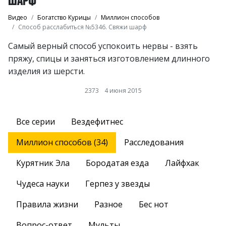
Видео
Богатство Курицы
Миллион способов
Способ расслабиться №5346. Свяжи шарф
Самый верный способ успокоить нервы - взять
пряжу, спицы и заняться изготовлением длинного
изделия из шерсти.
2373
4 июня 2015
Все серии
Вездефитнес
Миллион способов (34)
Расследования
Курятник Эла
Бородатая езда
Лайфхак
Чудеса науки
Герпез у звезды
Правила жизни
Разное
Бес нот
Вопрос-ответ
Мульты