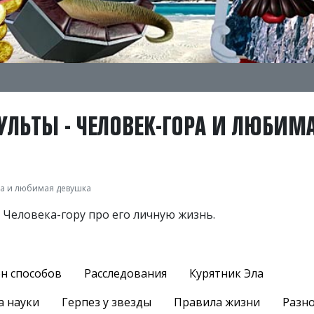
УЛЬТЫ - ЧЕЛОВЕК-ГОРА И ЛЮБИМ
ра и любимая девушка
 Человека-гору про его личную жизнь.
н способов
Расследования
Курятник Эла
а науки
Герпез у звезды
Правила жизни
Разн