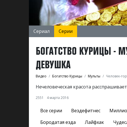
Сериал
Серии
БОГАТСТВО КУРИЦЫ - М
ДЕВУШКА
Видео
Богатство Курицы
Мульты
Человек-го
Нечеловеческая красота расспрашивает
2551
4 марта 2016
Все серии
Вездефитнес
Миллио
Бородатая езда
Лайфхак
Чудес