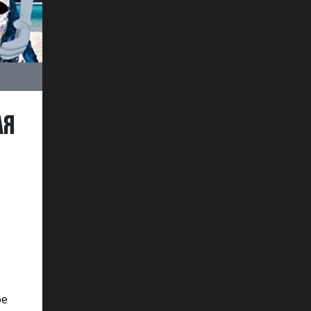
АЯ
ое