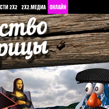
СТИ 2Х2
2Х2.МЕДИА
ОНЛАЙН