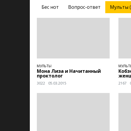
Бес нот
Вопрос-ответ
Мульты (
МУЛЬТЫ
МУЛЬТ
Мона Лиза и Начитанный
Кобз
проктолог
жен
3022
05.03.2015
2167