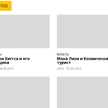
103)
Ы
МУЛЬТЫ
он Хиггса и его
Мона Лиза и Космическ
щина
турист
06.03.2015
2070
07.03.2015