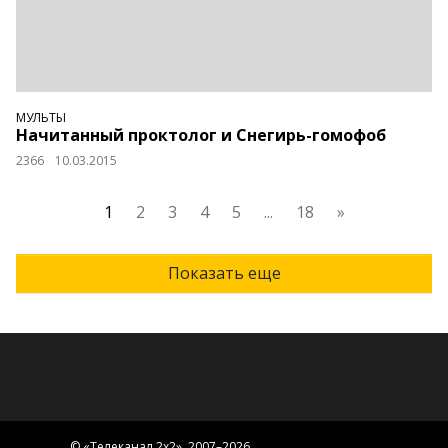
МУЛЬТЫ
Начитанный проктолог и Снегирь-гомофоб
2366
10.03.2015
1
2
3
4
5
...
18
»
Показать еще
© «
Телеканал 2x2
», 2007–2026