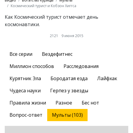
Видео
Богатство Курицы
Мульты
Космический турист и Кобзон Хиггса
Как Космический турист отмечает день
космонавтики.
2121
9 июня 2015
Все серии
Вездефитнес
Миллион способов
Расследования
Курятник Эла
Бородатая езда
Лайфхак
Чудеса науки
Герпез у звезды
Правила жизни
Разное
Бес нот
Вопрос-ответ
Мульты (103)