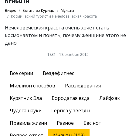
Видео
Богатство Курицы
Мульты
Космический турист и Нечеловеческая красота
Нечеловеческая красота очень хочет стать
космонавтом и понять, почему женщине этого не
дано.
1831
18 октября 2015
Все серии
Вездефитнес
Миллион способов
Расследования
Курятник Эла
Бородатая езда
Лайфхак
Чудеса науки
Герпез у звезды
Правила жизни
Разное
Бес нот
Вопрос-ответ
Мульты (103)