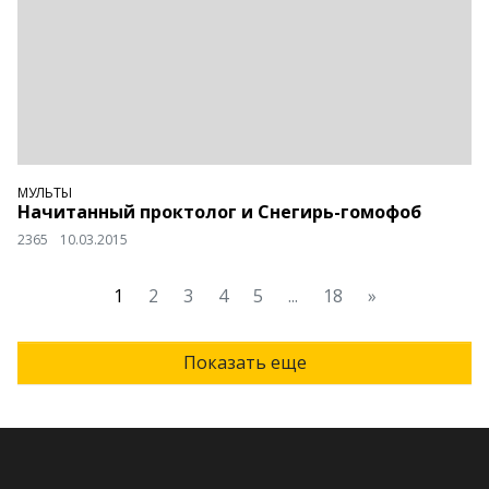
МУЛЬТЫ
Начитанный проктолог и Снегирь-гомофоб
2365
10.03.2015
1
2
3
4
5
...
18
»
Показать еще