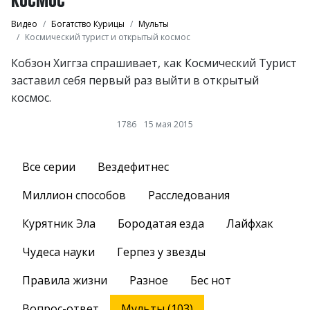
Видео
Богатство Курицы
Мульты
Космический турист и открытый космос
Кобзон Хиггза спрашивает, как Космический Турист
заставил себя первый раз выйти в открытый
космос.
1786
15 мая 2015
Все серии
Вездефитнес
Миллион способов
Расследования
Курятник Эла
Бородатая езда
Лайфхак
Чудеса науки
Герпез у звезды
Правила жизни
Разное
Бес нот
Вопрос-ответ
Мульты (103)