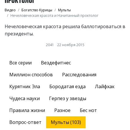
Видео
Богатство Курицы
Мульты
Нечеловеческая красота и Начитанный проктолог
Нечеловеческая красота решила баллотироваться в
президенты.
2041
22 ноября 2015
Все серии
Вездефитнес
Миллион способов
Расследования
Курятник Эла
Бородатая езда
Лайфхак
Чудеса науки
Герпез у звезды
Правила жизни
Разное
Бес нот
Вопрос-ответ
Мульты (103)