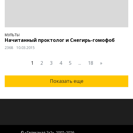
МУЛЬТЫ
Начитанный проктолог и Снегирь-гомофоб
2368
10.03.2015
1
2
3
4
5
...
18
»
Показать еще
© «
Телеканал 2x2
», 2007–2026