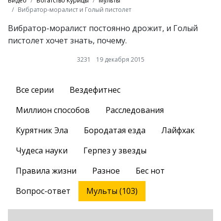
Видео
Богатство Курицы
Мульты
Вибратор-моралист и Голый пистолет
Вибратор-моралист постоянно дрожит, и Голый
пистолет хочет знать, почему.
3231
19 декабря 2015
Все серии
Вездефитнес
Миллион способов
Расследования
Курятник Эла
Бородатая езда
Лайфхак
Чудеса науки
Герпез у звезды
Правила жизни
Разное
Бес нот
Вопрос-ответ
Мульты (103)