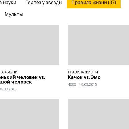
а науки
Герпез у звезды
Правила жизни (37)
Мульты
ЛА ЖИЗНИ
ПРАВИЛА ЖИЗНИ
нький человек vs.
Качок vs. Эмо
шой человек
4838
19.03.2015
06.03.2015