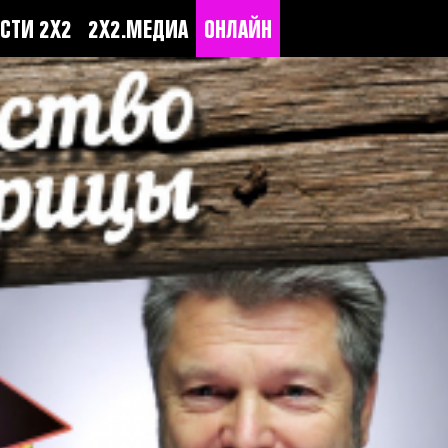
СТИ 2Х2
2Х2.МЕДИА
ОНЛАЙН