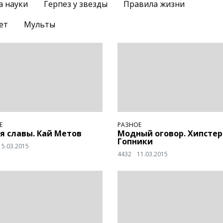
а науки
Герпез у звезды
Правила жизни
ет
Мульты
Е
РАЗНОЕ
я славы. Кай Метов
Модный оговор. Хипстер
Гопники
15.03.2015
4432
11.03.2015