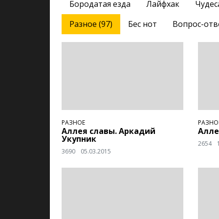
Бородатая езда
Лайфхак
Чудес
Разное (97)
Бес нот
Вопрос-отв
РАЗНОЕ
РАЗНО
Аллея славы. Аркадий
Алле
Укупник
2654
3690
05.03.2015