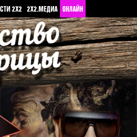
СТИ 2Х2
2Х2.МЕДИА
ОНЛАЙН