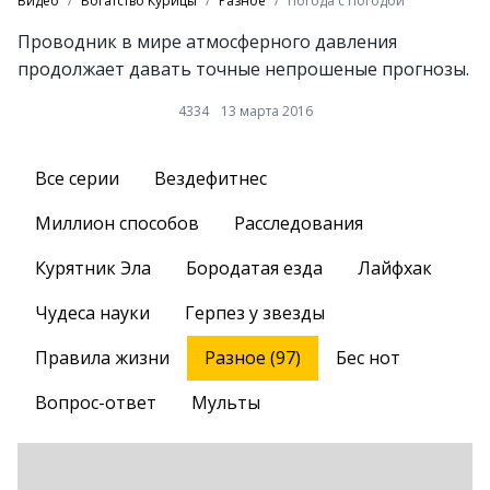
Видео
Богатство Курицы
Разное
Погода с Погодой
Проводник в мире атмосферного давления
продолжает давать точные непрошеные прогнозы.
4334
13 марта 2016
Все серии
Вездефитнес
Миллион способов
Расследования
Курятник Эла
Бородатая езда
Лайфхак
Чудеса науки
Герпез у звезды
Правила жизни
Разное (97)
Бес нот
Вопрос-ответ
Мульты