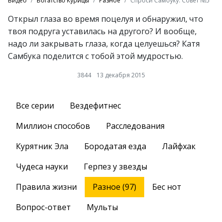
Видео
Богатство Курицы
Разное
Спроси Самбуку. Совет №5
Открыл глаза во время поцелуя и обнаружил, что
твоя подруга уставилась на другого? И вообще,
надо ли закрывать глаза, когда целуешься? Катя
Самбука поделится с тобой этой мудростью.
3844
13 декабря 2015
Все серии
Вездефитнес
Миллион способов
Расследования
Курятник Эла
Бородатая езда
Лайфхак
Чудеса науки
Герпез у звезды
Правила жизни
Разное (97)
Бес нот
Вопрос-ответ
Мульты