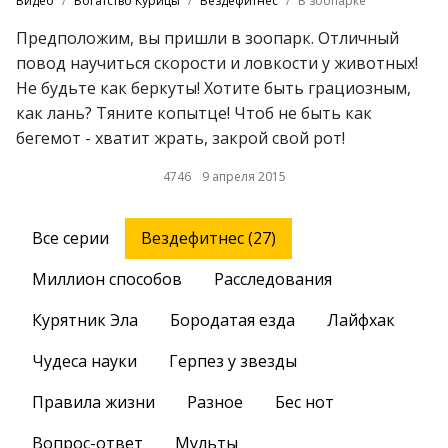
Видео
Богатство Курицы
Вездефитнес
В зоопарке
Предположим, вы пришли в зоопарк. Отличный
повод научиться скорости и ловкости у животных!
Не будьте как беркуты! Хотите быть грациозным,
как лань? Тяните копытце! Чтоб не быть как
бегемот - хватит жрать, закрой свой рот!
4746
9 апреля 2015
Все серии
Вездефитнес (27)
Миллион способов
Расследования
Курятник Эла
Бородатая езда
Лайфхак
Чудеса науки
Герпез у звезды
Правила жизни
Разное
Бес нот
Вопрос-ответ
Мульты