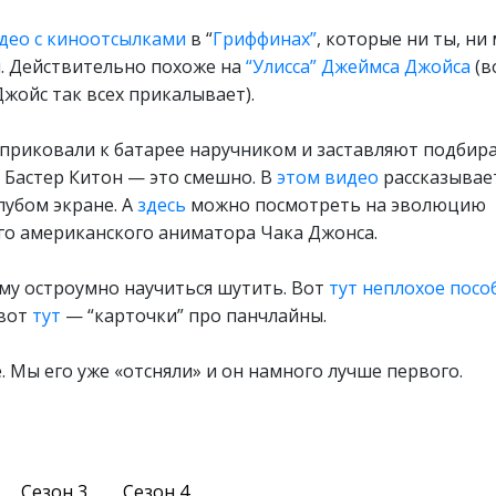
део с киноотсылками
в “
Гриффинах”
, которые ни ты, ни
и. Действительно похоже на
“Улисса” Джеймса Джойса
(в
Джойс так всех прикалывает).
 приковали к батарее наручником и заставляют подбир
к Бастер Китон — это смешно. В
этом видео
рассказывает
лубом экране. А
здесь
можно посмотреть на эволюцию
о американского аниматора Чака Джонса.
мому остроумно научиться шутить. Вот
тут неплохое посо
 вот
тут
— “карточки” про панчлайны.
. Мы его уже «отсняли» и он намного лучше первого.
Сезон 3
Сезон 4