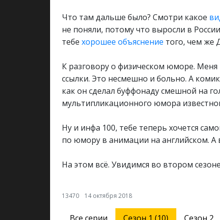
Что там дальше было? Смотри какое
ви
не поняли, потому что выросли в Росси
тебе
хорошее объяснение
того, чем же 
К разговору о физическом юморе. Меня
ссылки. Это несмешно и больно. А коми
как он сделал буффонаду смешной на го
мультипликационного юмора известног
Ну и инфа 100, тебе теперь хочется са
по юмору в анимации на английском. А
На этом всё. Увидимся во втором сезоне
13470
14 октября 2018
Все серии
Сезон 1 (10)
Сезон 2