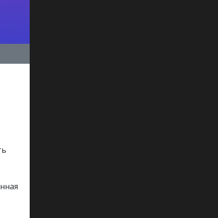
ть
анная