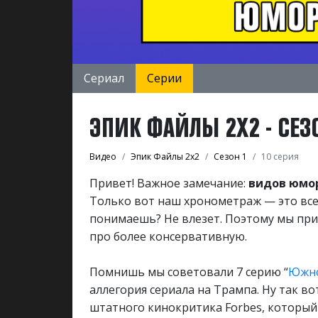
Сериал
Серии
ЭПИК ФАЙЛЫ 2Х2 - СЕЗО
Видео
Эпик Файлы 2х2
Сезон 1
10 серия
Привет! Важное замечание:
видов юмор
Только вот наш хронометраж — это все
понимаешь? Не влезет. Поэтому мы пр
про более консервативную.
Помнишь мы советовали 7 серию “
Южно
аллегория сериала на Трампа. Ну так в
штатного кинокритика Forbes, который 