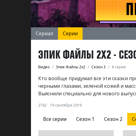
Сериал
Серии
ЭПИК ФАЙЛЫ 2Х2 - СЕЗО
Видео
Эпик Файлы 2х2
Сезон 3
8 серия
Кто вообще придумал все эти сказки п
черными глазами, зеленой кожей и мас
Выяснили специально для нового выпуск
2782
19 сентября 2019
Все серии
Сезон 1
Сезон 2
С