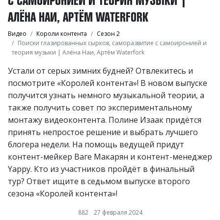
АЛЁНА НАИ, АРТЁМ WATERFORK
Видео
Короли контента
Сезон 2
Поиски глазированных сырков, саморазвитие с самоиронией и
теория музыки | Алёна Наи, Артём Waterfork
Устали от серых зимних будней? Отвлекитесь и
посмотрите «Королей контента»! В новом выпуске
получится узнать немного музыкальной теории, а
также получить совет по экспериментальному
монтажу видеоконтента. Полине Изаак придётся
принять непростое решение и выбрать лучшего
блогера недели. На помощь ведущей придут
контент-мейкер Ваге Макарян и контент-менеджер
Yappy. Кто из участников пройдёт в финальный
тур? Ответ ищите в седьмом выпуске второго
сезона «Королей контента»!
882
27 февраля 2024