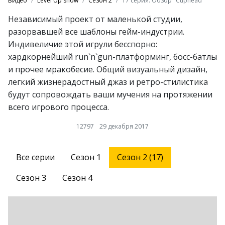
Видео
Level Up show
Сезон 2
17 серия. Обзор "Cuphead"
Независимый проект от маленькой студии,
разорвавшей все шаблоны гейм-индустрии.
Индивеличие этой игрули бесспорно:
хардкорнейший run`n`gun-платформинг, босс-батлы
и прочее мракобесие. Общий визуальный дизайн,
легкий жизнерадостный джаз и ретро-стилистика
будут сопровождать ваши мучения на протяжении
всего игрового процесса.
12797
29 декабря 2017
Все серии
Сезон 1
Сезон 2 (17)
Сезон 3
Сезон 4