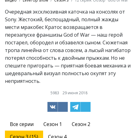
Видео
Level Up show
Сезон 3
12 серия. Обзор "God of War"
Очередная эксклюзивная каточка на консолях от
Sony. Жестокий, беспощадный, полный жажды
мести мракобес Кратос возвращается в
перезапуске франшизы God of War — наш герой
постарел, обородел и обзавелся сыном. Сюжетная
тропа линейна от слова совсем, а лысый нагибатор
потерял способность к двойным прыжкам. Но не
спешите пригорать — приятная боевая механика и
шедевральный визуал полностью окупят эту
неприятность.
5983
29 июня 2018
Все серии
Сезон 1
Сезон 2
Сезон 3 (15)
Сезон 4