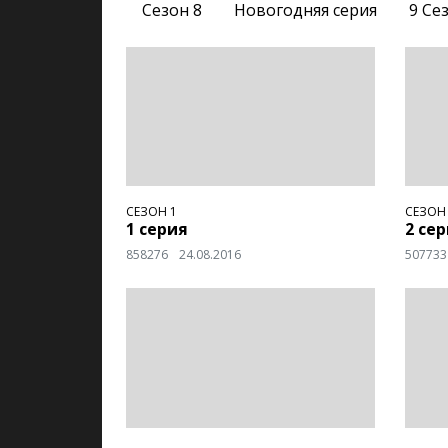
Сезон 8
Новогодняя серия
9 Се
СЕЗОН 1
СЕЗОН
1 серия
2 се
858276
24.08.2016
507733