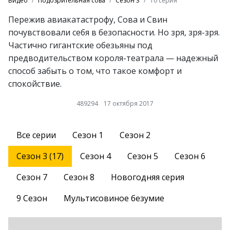
Видео
Подозрительная сова
Сезон 3
10 серия
Пережив авиакатастрофу, Сова и Свин
почувствовали себя в безопасности. Но зря, зря-зря.
Частично гигантские обезьяны под
предводительством короля-театрала — надежный
способ забыть о том, что такое комфорт и
спокойствие.
489294
17 октября 2017
Все серии
Сезон 1
Сезон 2
Сезон 3 (17)
Сезон 4
Сезон 5
Сезон 6
Сезон 7
Сезон 8
Новогодняя серия
9 Сезон
Мультисовиное безумие