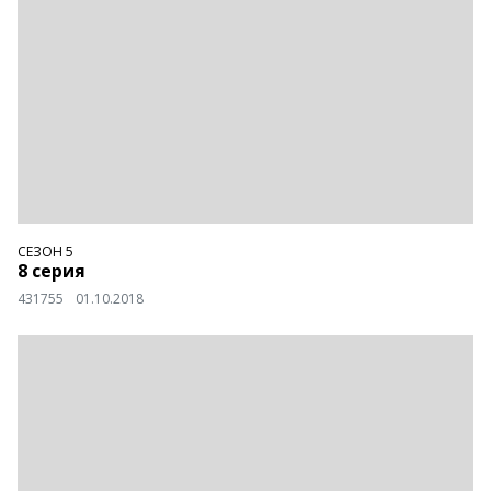
СЕЗОН 5
8 серия
431755
01.10.2018