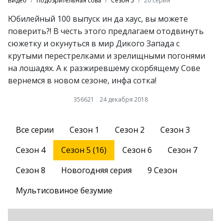
Видео
Подозрительная сова
Сезон 5
20 серия
Юбилейный 100 выпуск ин да хаус, вы можете
поверить?! В честь этого предлагаем отодвинуть
сюжетку и окунуться в мир Дикого Запада с
крутыми перестрелками и зрелищными погонями
на лошадях. А к разжиревшему скорбящему Сове
вернемся в новом сезоне, инфа сотка!
356621
24 декабря 2018
Все серии
Сезон 1
Сезон 2
Сезон 3
Сезон 4
Сезон 5 (16)
Сезон 6
Сезон 7
Сезон 8
Новогодняя серия
9 Сезон
Мультисовиное безумие