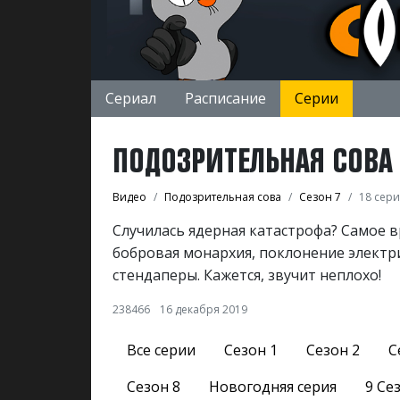
Сериал
Расписание
Серии
ПОДОЗРИТЕЛЬНАЯ СОВА -
Видео
Подозрительная сова
Сезон 7
18 сер
Случилась ядерная катастрофа? Самое 
бобровая монархия, поклонение электри
стендаперы. Кажется, звучит неплохо!
238466
16 декабря 2019
Все серии
Сезон 1
Сезон 2
С
Сезон 8
Новогодняя серия
9 Се