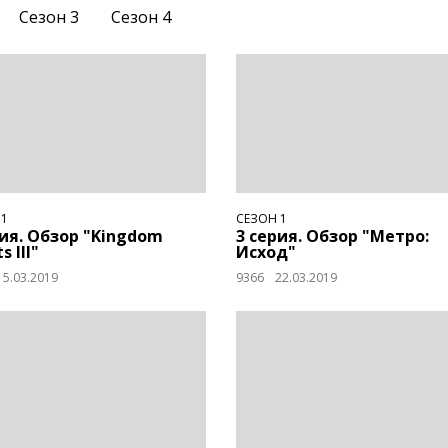
Сезон 3
Сезон 4
 1
СЕЗОН 1
рия. Обзор "Kingdom
3 серия. Обзор "Метро:
s III"
Исход"
15.03.2019
9366
22.03.2019