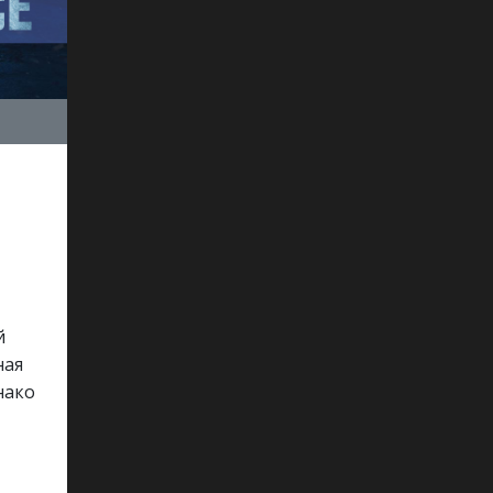
й
ная
нако