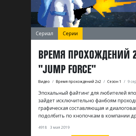
Сериал
Серии
ВРЕМЯ ПРОХОЖДЕНИЙ 2Х2
"JUMP FORCE"
Видео
Время прохождений 2х2
Сезон 1
9 се
Эпохальный файтинг для любителей япо
зайдет исключительно фанбоям проходн
графическая составляющая и диалоговая
подолбить по кнопочкам в компании д
4918
3 мая 2019