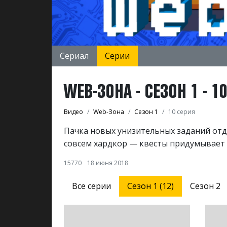
Сериал
Серии
WEB-ЗОНА - СЕЗОН 1 - 1
Видео
Web-Зона
Сезон 1
10 серия
Пачка новых унизительных заданий отде
совсем хардкор — квесты придумывает 
15770
18 июня 2018
Все серии
Сезон 1 (12)
Сезон 2