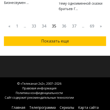
Бизнесвумен ...
тему одноименной сказки
братьев Г...
«
1
...
33
34
35
36
37
...
69
»
Показать еще
© «
Телеканал 2x2
», 2007–2026
Правовая информация
Политика конфиденциальности
Сайт содержит рекомендательные технологии
Главная
Телепрограмма
Сериалы
Карта сайта