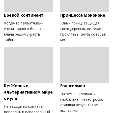
Боевой континент
Принцесса Мононоке
Когда-то талантливый
Юный принц, защищая
ученик одного боевого
свою деревню, получает
клана решил украсть
проклятье, снять который
тайные ...
мо...
Re: Жизнь в
Евангелион
альтернативном мире
На Земле случилась
с нуля
глобальная катастрофа,
ставшая результатом
Не выходи из комнаты —
эксперим...
попадешь в параллельный