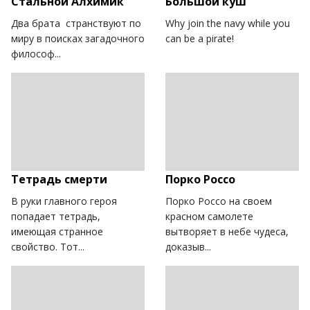
Стальной Алхимик
Большой куш
Два брата странствуют по
Why join the navy while you
миру в поисках загадочного
can be a pirate!
философ...
Тетрадь смерти
Порко Россо
В руки главного героя
Порко Россо на своем
попадает тетрадь,
красном самолете
имеющая странное
вытворяет в небе чудеса,
свойство. Тот...
доказыв...