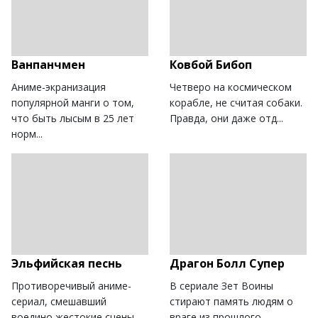
Ванпанчмен
Ковбой Бибоп
Аниме-экранизация
Четверо на космическом
популярной манги о том,
корабле, не считая собаки.
что быть лысым в 25 лет
Правда, они даже отд...
норм...
Эльфийская песнь
Драгон Болл Супер
Противоречивый аниме-
В сериале Зет Воины
сериал, смешавший
стирают память людям о
воедино жестокие сцены
враге из прошлого