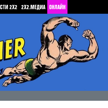
СТИ 2Х2
2Х2.МЕДИА
ОНЛАЙН