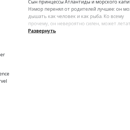
Сын принцессы Атлантиды и морского капи
Нэмор перенял от родителей лучшее: он м
дышать как человек и как рыба. Ко всему
прочему, он невероятно силен, может летат
повелевать морскими жителями, призывая 
Развернуть
на помощь в борьбе со злом. Будучи принц
Атлантиды, он защищает свой дом от его
врагов как в море, так и на суше.
er
ence
rvel