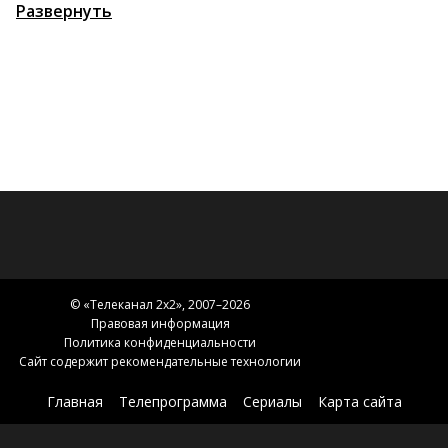
котором роботы разрушают Вселенную. И тогда
Развернуть
Люди Икс во главе с Росомахой берутся за спасение
мира. Ведь сохранность будущего – их работа.
© «
Телеканал 2x2
», 2007–2026
Правовая информация
Политика конфиденциальности
Сайт содержит рекомендательные технологии
Главная
Телепрограмма
Сериалы
Карта сайта
Новости 2х2
2х2.медиа
Эфир
О нас
Контакты