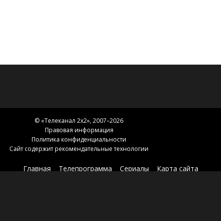
© «
Телеканал 2x2
», 2007–2026
Правовая информация
Политика конфиденциальности
Сайт содержит рекомендательные технологии
Главная
Телепрограмма
Сериалы
Карта сайта
Новости 2х2
2х2.медиа
Эфир
О нас
Контакты
Зоны вещания