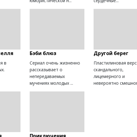
юмористической н...
сердечные...
велля
Бэби блюз
Другой берег
я в
Сериал очень жизненно
Пластилиновая верс
ых.
рассказывает о
скандального,
непередаваемых
лицемерного и
мучениях молодых ...
невероятно смешного
я
Приключения