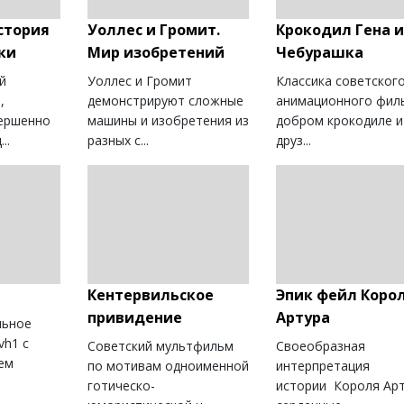
стория
Уоллес и Громит.
Крокодил Гена и
ки
Мир изобретений
Чебурашка
й
Уоллес и Громит
Классика советског
,
демонстрируют сложные
анимационного фил
ершенно
машины и изобретения из
добром крокодиле и
..
разных с...
друз...
Кентервильское
Эпик фейл Коро
привидение
Артура
льное
vh1 с
Советский мультфильм
Своеобразная
ем
по мотивам одноименной
интерпретация
готическо-
истории Короля Арт