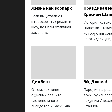
Жизнь как зоопарк
Правдивая и
Красной Шап
Если вы устали от
второсортных реалити-
История Красно
шоу, вот вам отличная
Шапочки - такая
замена: к...
которую вы сов
не ожидали увид.
Дилберт
Эй, Джоел!
О том, как живет
Пародия на реа
офисный планктон,
ток-шоу канала 
сложено много
ведущим Джоэл
анекдотов и баек, бла...
Стайном.