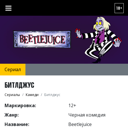
18+
Сериал
БИТЛДЖУС
Сериалы
Камеди
Битлджус
Маркировка:
12+
Жанр:
Черная комедия
Название:
Beetlejuice