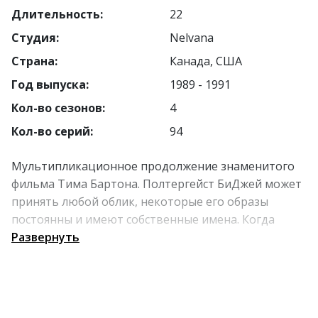
Длительность:
22
Студия:
Nelvana
Страна:
Канада, США
Год выпуска:
1989 - 1991
Кол-во сезонов:
4
Кол-во серий:
94
Мультипликационное продолжение знаменитого
фильма Тима Бартона. Полтергейст БиДжей может
принять любой облик, некоторые его образы
постоянны и имеют собственные имена. Когда
Битлджус превращается или телепортируется, в
Развернуть
воздухе на миг «зависают» летучая мышь, глаз и
консервная банка. Битлджус обожает поедать
всякую гадость и проводить время в компании
своего лучшего друга Лидии Дитц.