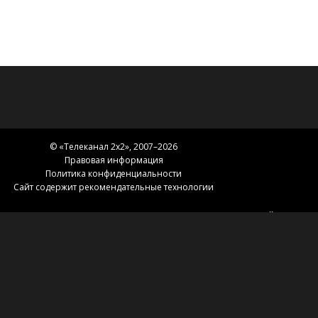
© «
Телеканал 2x2
», 2007–2026
Правовая информация
Политика конфиденциальности
Сайт содержит рекомендательные технологии
Главная
Телепрограмма
Сериалы
Карта сайта
Новости 2х2
2х2.медиа
Эфир
О нас
Контакты
Зоны вещания