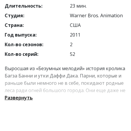
Длительность:
23 мин.
Студия:
Warner Bros. Animation
Страна:
США
Год выпуска:
2011
Кол-во сезонов:
2
Кол-во серий:
52
Выросшая из «Безумных мелодий» история кролика
Багза Банни и утки Даффи Дака. Парни, которые и
раньше были немного не в себе, покидают родные
леса ради огней большого города. Они еще даже не
представляют, что мегаполис встретит их такими
Развернуть
знаменательными личностями, как Лола,
Сильвестр, Порки Пиг и им подобные странные
звери.