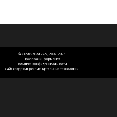
© «
Телеканал 2x2
», 2007–2026
Правовая информация
Политика конфиденциальности
Сайт содержит рекомендательные технологии
Главная
Телепрограмма
Сериалы
Карта сайта
Новости 2х2
2х2.медиа
Эфир
О нас
Контакты
Зоны вещания