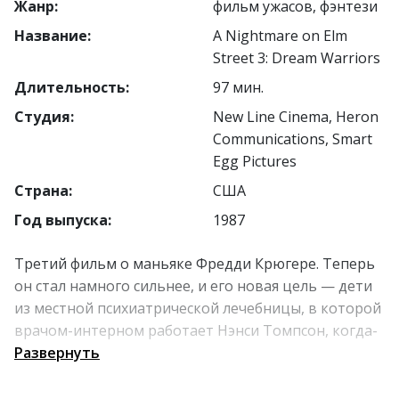
Жанр:
фильм ужасов, фэнтези
Название:
A Nightmare on Elm
Street 3: Dream Warriors
Длительность:
97 мин.
Студия:
New Line Cinema, Heron
Communications, Smart
Egg Pictures
Страна:
США
Год выпуска:
1987
Третий фильм о маньяке Фредди Крюгере. Теперь
он стал намного сильнее, и его новая цель — дети
из местной психиатрической лечебницы, в которой
врачом-интерном работает Нэнси Томпсон, когда-
то жившая в доме №1428 по улице Вязов.
Развернуть