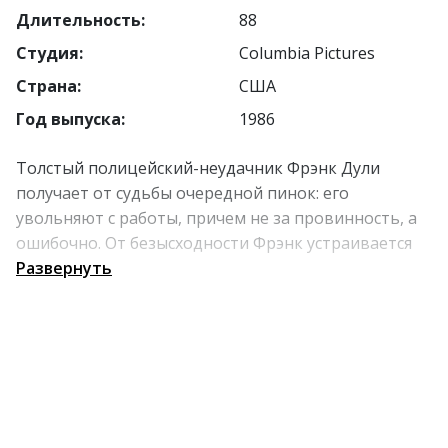
Длительность:
88
Студия:
Columbia Pictures
Страна:
США
Год выпуска:
1986
Толстый полицейский-неудачник Фрэнк Дули
получает от судьбы очередной пинок: его
увольняют с работы, причем не за провинность, а
ошибочно. От безысходности Фрэнк устраивается
на работу охранником вместе со своим приятелем,
Развернуть
бездарным адвокатом - таким же неудачником. Но
фантастическая способность вляпываться в
неприятности срабатывает и здесь: парни
мгновенно наживают себе врагов, их ненавидят
все сотрудники. Теперь задача бывших
полицейского и адвоката совершить что-то такое,
что заставит коллег уважать неудачников.