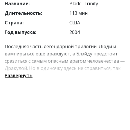
Название:
Blade: Trinity
Длительность:
113 мин.
Страна:
США
Год выпуска:
2004
Последняя часть легендарной трилогии. Люди и
вампиры всё ещё враждуют, а Блэйду предстоит
сразиться с самым опасным врагом человечества —
Дракулой. Но в одиночку здесь не справиться, так
что ему придётся объединить силы с охотниками.
Развернуть