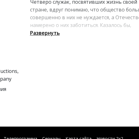
Четверо служак, посвятивших жизнь своей
стране, вдруг понимаю, что общество бол
совершенно в них не нуждается, а Отечеств
намерено о них заботиться. Казалось бы,
причем тут овцы?
Развернуть
uctions,
mpany
ния
Телепрограмма
Сериалы
Карта сайта
Новости 2х2