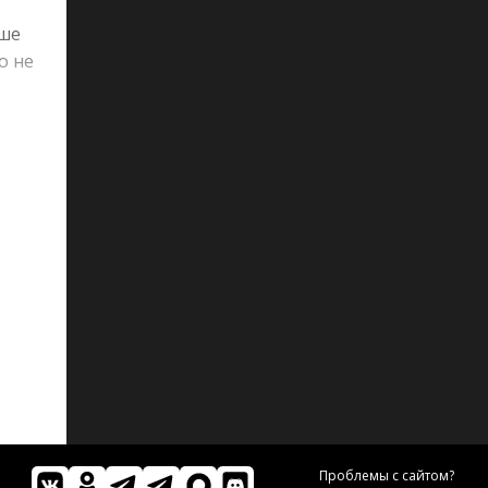
ьше
о не
Проблемы с сайтом?