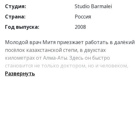
Студия:
Studio Barmalei
Страна:
Россия
Год выпуска:
2008
Молодой врач Митя приезжает работать в далёкий
посёлок казахстанской степи, в двухстах
километрах от Алма-Аты. Здесь он быстро
становится не только доктором, но и человеком,
которому доверяют самое личное. Местные жители
Развернуть
приходят к нему с болью, радостью и надеждой
быть услышанными. Сам Митя живёт ожиданием —
к нему должна приехать невеста из большого
города. Когда девушка наконец появляется,
становится ясно, что их пути расходятся. В суровом
и честном пространстве степи герой учится
принимать жизнь такой, какая она есть.