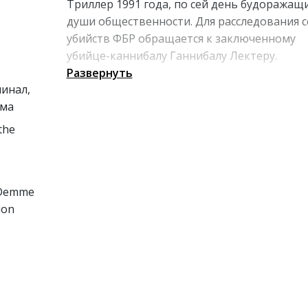
Триллер 1991 года, по сей день будоражащ
души общественности. Для расследования 
убийств ФБР обращается к заключенному
убийце-каннибалу Ганнибалу Лектеру.
Парламентером становится молодой агент
Развернуть
минал,
Кларисса Старлинг (Джоди Фостер), очень
ама
быстро попадающая сначала в сети
психологических игр маньяка, а потом и вп
the
реальных.
/Demme
ion