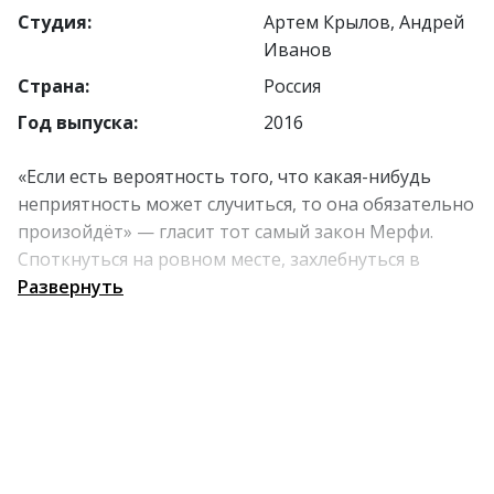
Студия:
Артем Крылов, Андрей
Иванов
Страна:
Россия
Год выпуска:
2016
«Если есть вероятность того, что какая-нибудь
неприятность может случиться, то она обязательно
произойдёт» — гласит тот самый закон Мерфи.
Споткнуться на ровном месте, захлебнуться в
тарелке с супом, уронить ключи от квартиры в
Развернуть
шахту лифта... короче, речь о законе подлости как
он есть. Криминальная комедия для ценителей
шуток на серьезном выражении лица, фатальных
стечений обстоятельств и семи оттенках серого в
радуге повседневности.