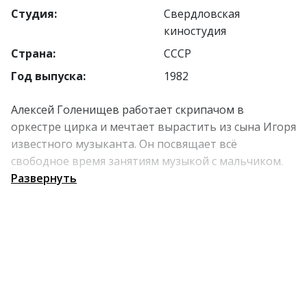
Студия:
Свердловская
киностудия
Страна:
СССР
Год выпуска:
1982
Алексей Голенищев работает скрипачом в
оркестре цирка и мечтает вырастить из сына Игоря
известного музыканта. Он посвящает всё
свободное время занятиям музыкой с мальчиком.
Однако тёща считает его неудачником и
Развернуть
настраивает дочь против мужа, что приводит к
разрыву семьи. Ребёнок тяжело переживает
расставание родителей. В итоге Игорь, взяв
скрипку, отправляется к отцу, следуя зову сердца.