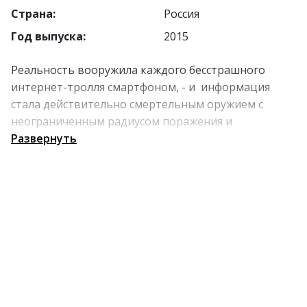
Страна:
Россия
Год выпуска:
2015
Реальность вооружила каждого бесстрашного
интернет-тролля смартфоном, - и информация
стала действительно смертельным оружием с
неограниченным радиусом поражения и
моментальным действием. Внезапное попадание
Развернуть
ведущего передачи о культуре на Youtube меняет
его жизнь, концепцию его программы и, видимо,
сознание жюри Каннского фестиваля.