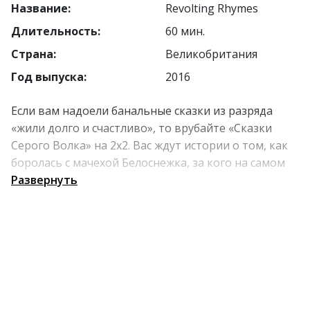
Название:
Revolting Rhymes
Длительность:
60 мин.
Страна:
Великобритания
Год выпуска:
2016
Если вам надоели банальные сказки из разряда
«жили долго и счастливо», то врубайте «Сказки
Серого Волка» на 2х2. Вас ждут истории о том, как
боролась с мачехой Белоснежка, за кого на самом
деле вышла замуж Золушка и как Красная Шапочка
Развернуть
осталась в выигрыше. Серый Волк из первых
лесных уст расскажет, чем реально жили принцессы
и всегда ли в сказках был хэппи энд.