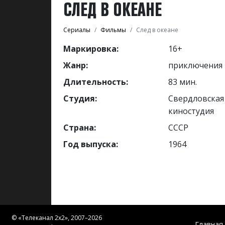
СЛЕД В ОКЕАНЕ
Сериалы
Фильмы
След в океане
Маркировка:
16+
Жанр:
приключения
Длительность:
83 мин.
Студия:
Свердловская
киностудия
Страна:
СССР
Год выпуска:
1964
© «
Телеканал 2x2
», 2007–2026
Главная