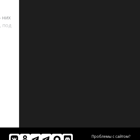
 них
, под
ки.
 из
ный
Проблемы с сайтом?