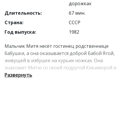
дорожках
Длительность:
67 мин.
Страна:
СССР
Год выпуска:
1982
Мальчик Митя несёт гостинец родственнице
бабушки, а она оказывается доброй Бабой Ягой,
живущей в избушке на курьих ножках. Она
знакомит Митю со своей подругой Кикиморой и
показывает наливное яблочко на блюдечке,
Развернуть
способное показать что угодно, происходящее на
свете. Так, они случайно узнают, что писать
Чумичка решил отомстить царю Макару и
выпустил Кощея Бессмертного. Спасать бедного
царя придётся Мите.