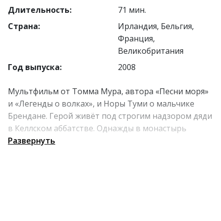
Длительность:
71 мин.
Страна:
Ирландия, Бельгия,
Франция,
Великобритания
Год выпуска:
2008
Мультфильм от Томма Мура, автора «Песни моря»
и «Легенды о волках», и Норы Туми о мальчике
Брендане. Герой живёт под строгим надзором дяди
в Келлском аббатстве. Однажды в монастырь
прибывает иллюстратор Айдан, работающий над
Развернуть
Келлской книгой. Для него Брендан тайно
отправляется в лес за чернильными орешками,
которые не так-то просто достать.