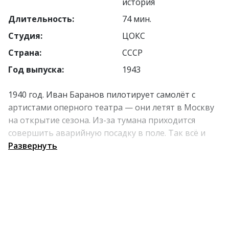
история
Длительность:
74 мин.
Студия:
ЦОКС
Страна:
СССР
Год выпуска:
1943
1940 год. Иван Баранов пилотирует самолёт с
артистами оперного театра — они летят в Москву
на открытие сезона. Из-за тумана приходится
совершить аварийную посадку в поле. Так всё и
закручивается: юная Наташа влюбляется в
Развернуть
возрастного пилота. Вместе им придётся пройти
сквозь гнев родителей, неодобрение общества и
войну.