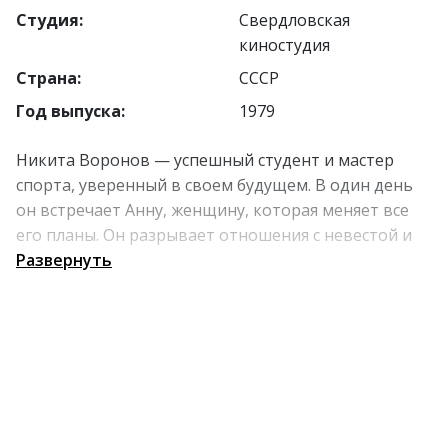
Студия:
Свердловская
киностудия
Страна:
СССР
Год выпуска:
1979
Никита Воронов — успешный студент и мастер
спорта, уверенный в своем будущем. В один день
он встречает Анну, женщину, которая меняет все
его планы. Он разрывает отношения с невестой и
стремится завоевать расположение новой
Развернуть
возлюбленной, но Анна использует его чувства в
своих целях. Разочарованный, Никита начинает
осознавать, что личная жизнь далеко не так
проста, как казалась. Его привычный мир рушится,
призывая к новым испытаниям.