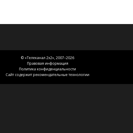
© «
Телеканал 2x2
», 2007–2026
Правовая информация
Политика конфиденциальности
Сайт содержит рекомендательные технологии
Главная
Телепрограмма
Сериалы
Карта сайта
Новости 2х2
2х2.медиа
Эфир
О нас
Контакты
Зоны вещания