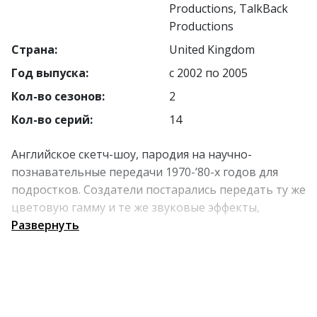
Productions, TalkBack
Productions
Страна:
United Kingdom
Год выпуска:
с 2002 по 2005
Кол-во сезонов:
2
Кол-во серий:
14
Английское скетч-шоу, пародия на научно-
познавательные передачи 1970-’80-х годов для
подростков. Создатели постарались передать ту же
цветовую гамму и те же звуковые эффекты,
которые использовались в телепередачах ITV
Развернуть
Schools и Tomorrow's World. Псевдонаучность
подчеркивается активным использованием слов-
бумажников.