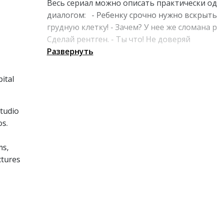
Весь сериал можно описать практически о
диалогом: - Ребенку срочно нужно вскрыть
грудную клетку! - Зачем? У нее же сломана р
Сделай рентген. - Ты что! Не доверяй
рентгеновским снимкам, они же не цветные
Развернуть
общем, эти врачи делают все что угодно,
только не лечат детей. А зачем? Ведь есть 
ital
столько интересных занятий!
tudio
os.
,
ms,
ctures