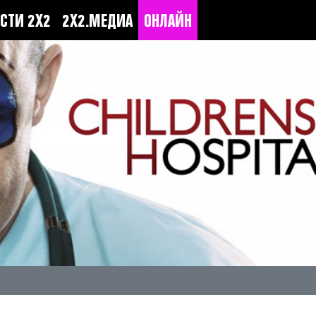
СТИ 2Х2
2Х2.МЕДИА
ОНЛАЙН