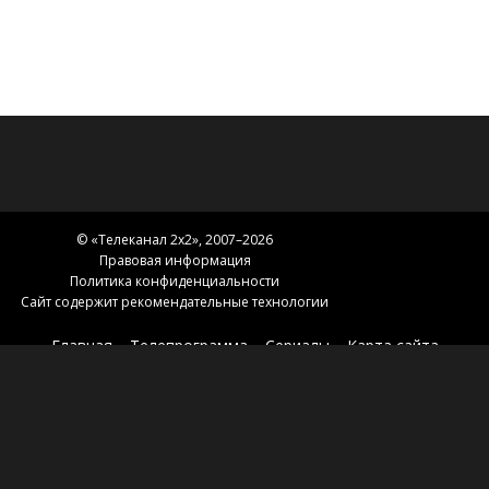
© «
Телеканал 2x2
», 2007–2026
Правовая информация
Политика конфиденциальности
Сайт содержит рекомендательные технологии
Главная
Телепрограмма
Сериалы
Карта сайта
Новости 2х2
2х2.медиа
Эфир
О нас
Контакты
Зоны вещания