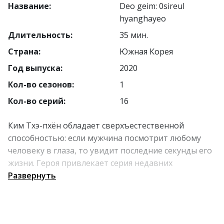
Название:
Deo geim: 0sireul
hyanghayeo
Длительность:
35 мин.
Страна:
Южная Корея
Год выпуска:
2020
Кол-во сезонов:
1
Кол-во серий:
16
Ким Тхэ-пхён обладает сверхъестественной
способностью: если мужчина посмотрит любому
человеку в глаза, то увидит последние секунды его
жизни. Героя привлекает серия недавних
загадочных убийств, и он решает использовать
Развернуть
свой дар, чтобы найти преступника. Для этого он
объединяет усилия с талантливым детективом по
имени Со Чжун Ён.