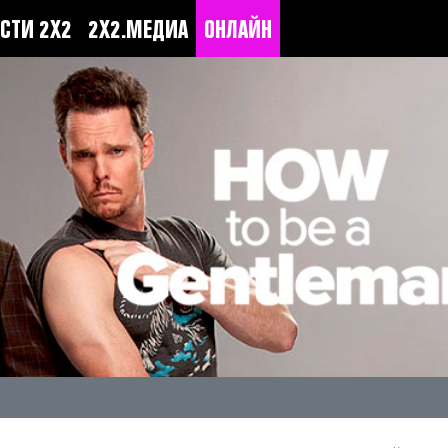
СТИ 2Х2
2Х2.МЕДИА
ОНЛАЙН